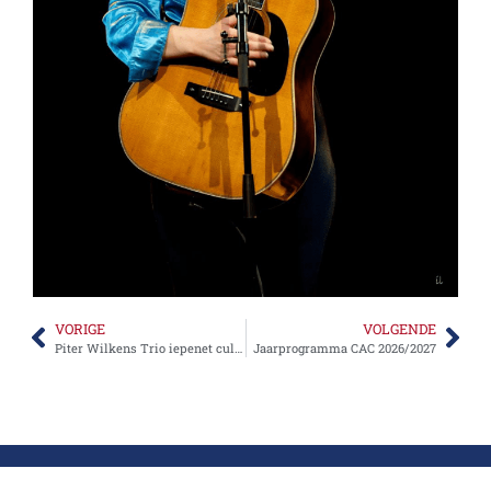
VORIGE
VOLGENDE
Piter Wilkens Trio iepenet cultuurseizoen Einekoer
Jaarprogramma CAC 2026/2027