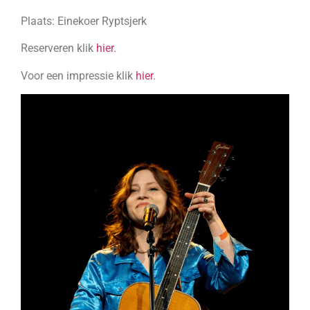
Plaats: Einekoer Ryptsjerk
Reserveren klik
hier.
Voor een impressie klik
hier.